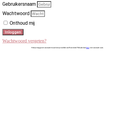
Gebruikersnaam
Wachtwoord
Onthoud mij
Inloggen
Wachtwoord vergeten?
Heb je nog geen account maar ben je wel lid van Postelein? Maak dan
hier
een account aan.