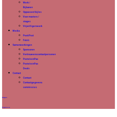
Werk /
Bijbanen
Oppassen/bijles
Voor masters /
stages
Vrijwilligerswerk
Media
PostiPost
Foto’s
Samenwerkingen
Sponsoren
Vertrouwenscontactpersonen
PosteleinPas
PosteleinPas
Deals
Contact
Contact
Contactgegevens
commissies
Inloggen
Registreren