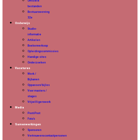
Officiële
bestanden
Bestuurswerving
32e
Onderwijs
Studie-
informatie
Artikelen
Boekenverkoop
Opleidingscommissies
Handige sites
Onderzoeken
Vacatures
Werk /
Bijbanen
Oppassen/bijles
Voor masters /
stages
Vrijwilligerswerk
Media
PostiPost
Foto’s
Samenwerkingen
Sponsoren
Vertrouwenscontactpersonen