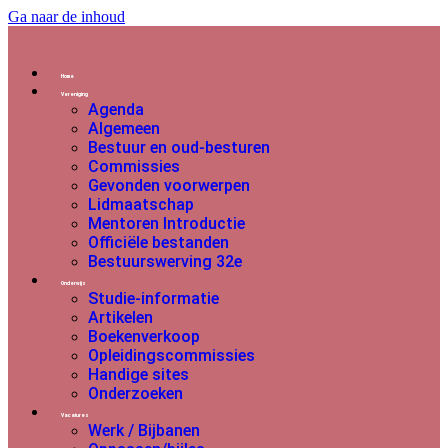
Ga naar de inhoud
Home
Vereniging
Agenda
Algemeen
Bestuur en oud-besturen
Commissies
Gevonden voorwerpen
Lidmaatschap
Mentoren Introductie
Officiële bestanden
Bestuurswerving 32e
Onderwijs
Studie-informatie
Artikelen
Boekenverkoop
Opleidingscommissies
Handige sites
Onderzoeken
Vacatures
Werk / Bijbanen