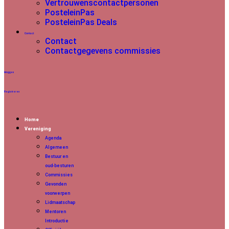
Vertrouwenscontactpersonen
PosteleinPas
PosteleinPas Deals
Contact
Contact
Contactgegevens commissies
Inloggen
Registreren
Home
Vereniging
Agenda
Algemeen
Bestuur en
oud-besturen
Commissies
Gevonden
voorwerpen
Lidmaatschap
Mentoren
Introductie