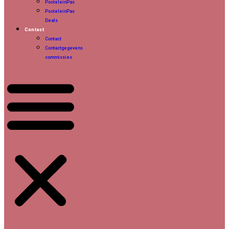
PosteleinPas
PosteleinPas
Deals
Contact
Contact
Contactgegevens
commissies