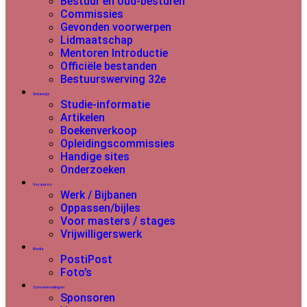
Bestuur en oud-besturen
Commissies
Gevonden voorwerpen
Lidmaatschap
Mentoren Introductie
Officiële bestanden
Bestuurswerving 32e
Onderwijs
Studie-informatie
Artikelen
Boekenverkoop
Opleidingscommissies
Handige sites
Onderzoeken
Vacatures
Werk / Bijbanen
Oppassen/bijles
Voor masters / stages
Vrijwilligerswerk
Media
PostiPost
Foto’s
Samenwerkingen
Sponsoren