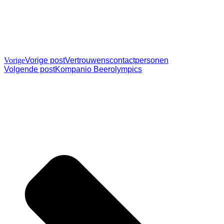
Vorige
Vorige post
Vertrouwenscontactpersonen
Volgende post
Kompanio Beerolympics