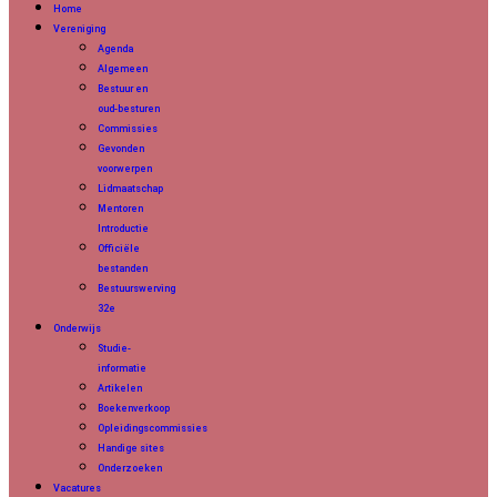
Home
Vereniging
Agenda
Algemeen
Bestuur en
oud-besturen
Commissies
Gevonden
voorwerpen
Lidmaatschap
Mentoren
Introductie
Officiële
bestanden
Bestuurswerving
32e
Onderwijs
Studie-
informatie
Artikelen
Boekenverkoop
Opleidingscommissies
Handige sites
Onderzoeken
Vacatures